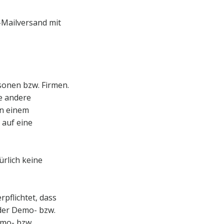
-Mailversand mit
sonen bzw. Firmen.
ne andere
on einem
 auf eine
ürlich keine
pflichtet, dass
der Demo- bzw.
emo- bzw.