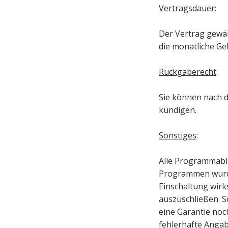
Vertragsdauer
:
Der Vertrag gewäh
die monatliche Ge
Rückgaberecht
:
Sie können nach d
kündigen.
Sonstiges
:
Alle Programmabl
Programmen wurde
Einschaltung wir
auszuschließen. S
eine Garantie noc
fehlerhafte Anga