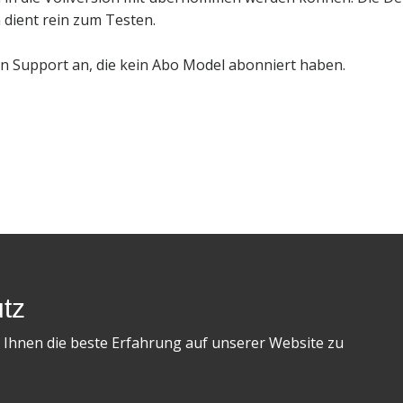
dient rein zum Testen.
en Support an, die kein Abo Model abonniert haben.
Reservierungsplaner - Hotelsoftw
tz
88 - A-8973 Schladming - Österreich - T: +43 664 2525181 - E: office
 Ihnen die beste Erfahrung auf unserer Website zu
© 2026 by Software-Pitzer.com