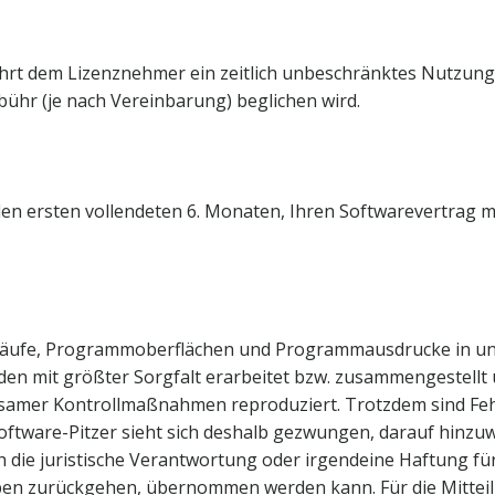
rt dem Lizenznehmer ein zeitlich unbeschränktes Nutzungs
bühr (je nach Vereinbarung) beglichen wird.
en ersten vollendeten 6. Monaten, Ihren Softwarevertrag m
äufe, Programmoberflächen und Programmausdrucke in u
n mit größter Sorgfalt erarbeitet bzw. zusammengestellt 
ksamer Kontrollmaßnahmen reproduziert. Trotzdem sind Feh
oftware-Pitzer sieht sich deshalb gezwungen, darauf hinzu
h die juristische Verantwortung oder irgendeine Haftung für
ben zurückgehen, übernommen werden kann. Für die Mitteil